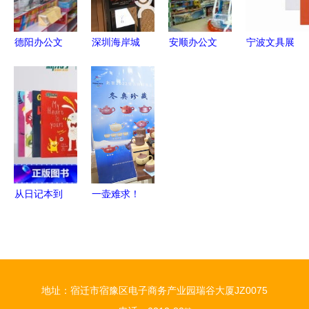
文化用品厂
为例
德阳办公文
深圳海岸城
安顺办公文
宁波文具展
化用品购物
广场 办公
化用品购物
瞩目新星
指南 品
与文化用品
指南 打造
浙江耐思特
质、效率与
的购物新地
高效专业工
文化用品，
文化的融合
标
作环境
以匠心与创
新引领文化
用品新风尚
从日记本到
一壶难求！
文化载体
冬奥紫砂壶
一方纸页间
江苏造，冰
的精神世界
墩墩差
点“趴”上壶
地址：宿迁市宿豫区电子商务产业园瑞谷大厦JZ0075
盖看你喝茶