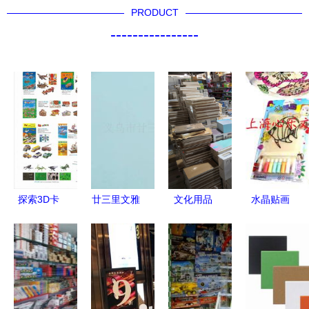
PRODUCT
----------------
探索3D卡
廿三里文雅
文化用品
水晶贴画
拼图 创意
匠心织就文
学生学习的
心乐文化用
与趣味的立
化用品，创
亲密伴侣与
品引领创意
体结合——
意点亮生活
知识载体
潮流
以苍南县金
日常
乡大丰包装