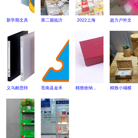
新学期文具
第二届临沂
2022上海
超力户外文
整理课 用
文化办公用
文具文化用
化用品厂
对工具，学
品展销订货
品展 探索
品质与自然
习效率翻倍
会开幕 品
学生用品与
的完美融合
牌效应彰
文化创意的
显，文化用
新篇章
品焕发新活
力
义乌耐思特
苍南县金禾
精致收纳，
精致小城横
文化用品有
文化用品厂
品味生活
峰馆 上饶
限公司 书
匠心铸就文
——广州名
文博会9文
写美好未来
化精品，创
阳文化用品
化用品亮点
的文化产业
新引领时代
钥匙包Y29
纷呈
先锋
潮流
产品展示